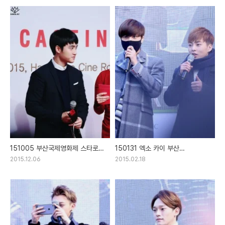
Me Right 직캠
151005 부산국제영화제 스타로드
150131 엑소 카이 부산
직찍 part.3 도경수
네이쳐리퍼블릭 광복점 팬싸인회
2015.12.06
2015.02.18
직찍