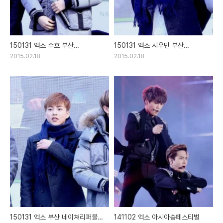
150131 엑소 수호 부산
150131 엑소 시우민 부산
네이쳐리퍼블릭 광복점 팬싸인회
네이쳐리퍼블릭 광복점 팬싸인회
2015.02.18
2015.02.18
직찍
직찍
150131 엑소 부산 네이쳐리퍼블릭
141102 엑소 아시아송페스티벌