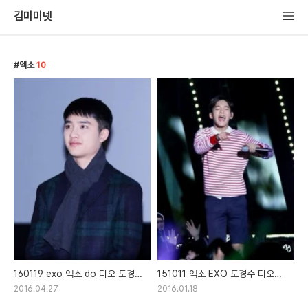
김미미넷
엑소
10
160119 exo 엑소 do 디오 도경수
151011 엑소 EXO 도경수 디오
부산 순정 무대인사 쇼케이스 직찍
DO 백현 찬열 카이
2016.04.27
2016.01.18
아시아송페스티벌 아송페 Love