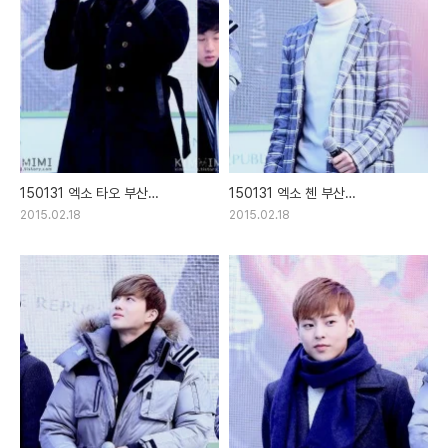
150131 엑소 타오 부산
150131 엑소 첸 부산
네이쳐리퍼블릭 광복점 팬싸인회
네이쳐리퍼블릭 광복점 팬싸인회
2015.02.18
2015.02.18
직찍
직찍