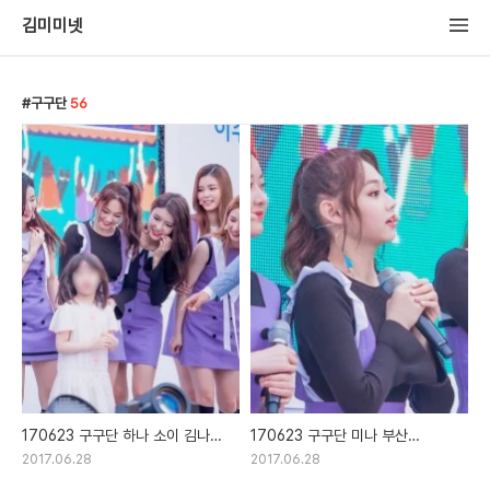
김미미넷
구구단
56
170623 구구단 하나 소이 김나영
170623 구구단 미나 부산
혜연 해빈 미미 샐리 강미나 부산
환경음악회 직찍
2017.06.28
2017.06.28
환경음악회 직찍