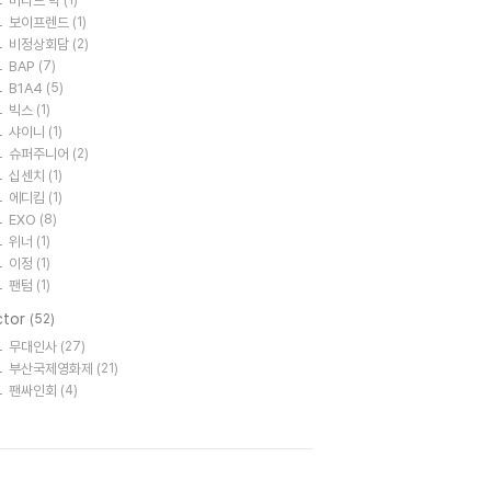
버나드 박
(1)
보이프렌드
(1)
비정상회담
(2)
BAP
(7)
B1A4
(5)
빅스
(1)
샤이니
(1)
슈퍼주니어
(2)
십센치
(1)
에디킴
(1)
EXO
(8)
위너
(1)
이정
(1)
팬텀
(1)
ctor
(52)
무대인사
(27)
부산국제영화제
(21)
팬싸인회
(4)