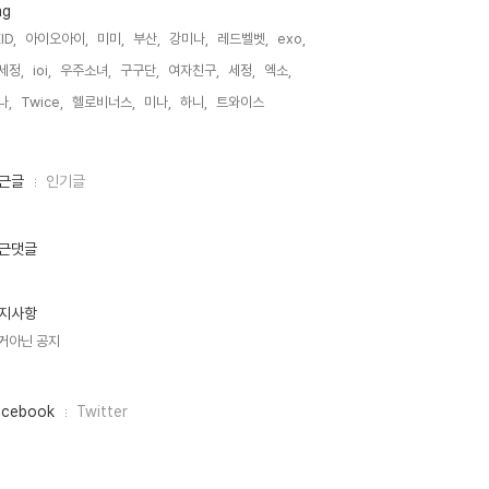
ag
ID,
아이오아이,
미미,
부산,
강미나,
레드벨벳,
exo,
세정,
ioi,
우주소녀,
구구단,
여자친구,
세정,
엑소,
나,
Twice,
헬로비너스,
미나,
하니,
트와이스,
근글
인기글
근댓글
지사항
거아닌 공지
acebook
Twitter