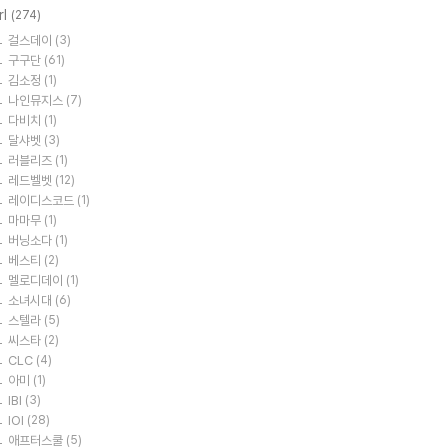
rl
(274)
걸스데이
(3)
구구단
(61)
김소정
(1)
나인뮤지스
(7)
다비치
(1)
달샤벳
(3)
러블리즈
(1)
레드벨벳
(12)
레이디스코드
(1)
마마무
(1)
버닝소다
(1)
베스티
(2)
멜로디데이
(1)
소녀시대
(6)
스텔라
(5)
씨스타
(2)
CLC
(4)
아미
(1)
IBI
(3)
IOI
(28)
애프터스쿨
(5)