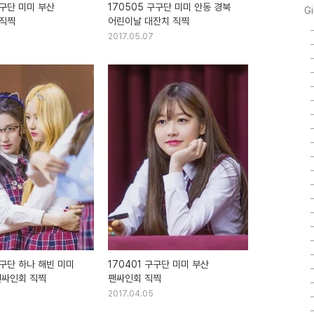
구구단 미미 부산
170505 구구단 미미 안동 경북
Gi
직찍
어린이날 대잔치 직찍
2017.05.07
구구단 하나 해빈 미미
170401 구구단 미미 부산
팬싸인회 직찍
팬싸인회 직찍
2017.04.05