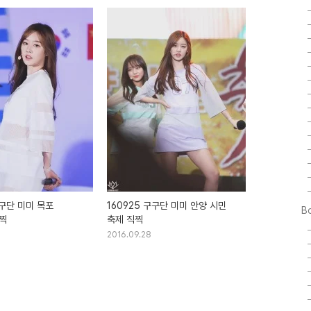
구구단 미미 목포
160925 구구단 미미 안양 시민
B
찍
축제 직찍
2016.09.28