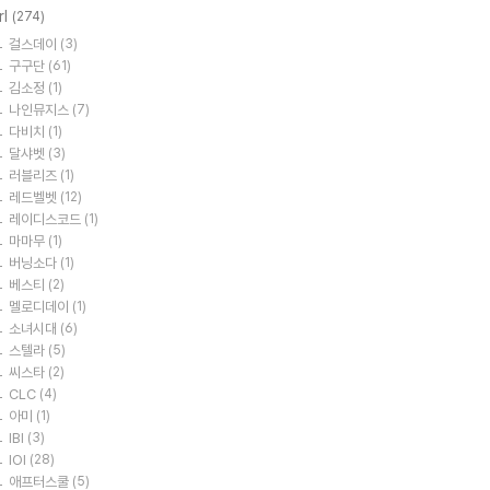
rl
(274)
걸스데이
(3)
구구단
(61)
김소정
(1)
나인뮤지스
(7)
다비치
(1)
달샤벳
(3)
러블리즈
(1)
레드벨벳
(12)
레이디스코드
(1)
마마무
(1)
버닝소다
(1)
베스티
(2)
멜로디데이
(1)
소녀시대
(6)
스텔라
(5)
씨스타
(2)
CLC
(4)
아미
(1)
IBI
(3)
IOI
(28)
애프터스쿨
(5)