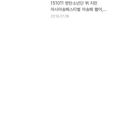
151011 방탄소년단 뷔 지민
아시아송페스티벌 아송페 쩔어,
흥탄소년단, I Need You 직캠
2016.01.18