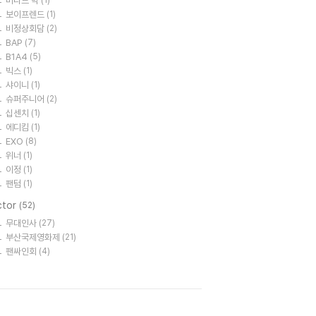
버나드 박
(1)
보이프렌드
(1)
비정상회담
(2)
BAP
(7)
B1A4
(5)
빅스
(1)
샤이니
(1)
슈퍼주니어
(2)
십센치
(1)
에디킴
(1)
EXO
(8)
위너
(1)
이정
(1)
팬텀
(1)
ctor
(52)
무대인사
(27)
부산국제영화제
(21)
팬싸인회
(4)