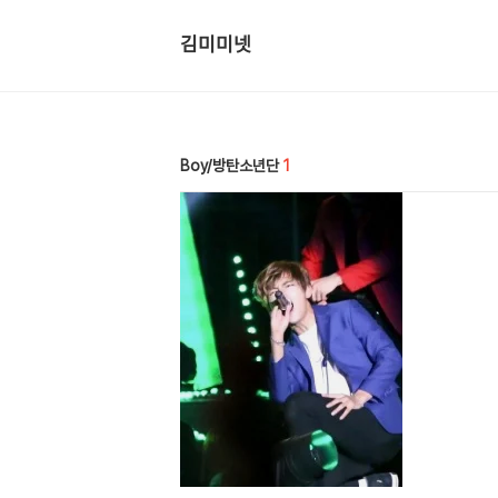
김미미넷
Boy/방탄소년단
1