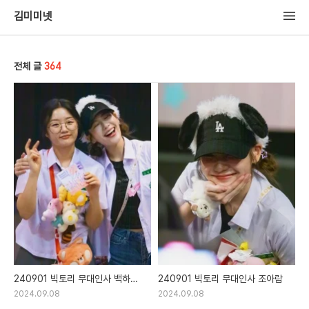
김미미넷
전체 글
364
240901 빅토리 무대인사 백하이
240901 빅토리 무대인사 조아람
조아람
2024.09.08
2024.09.08