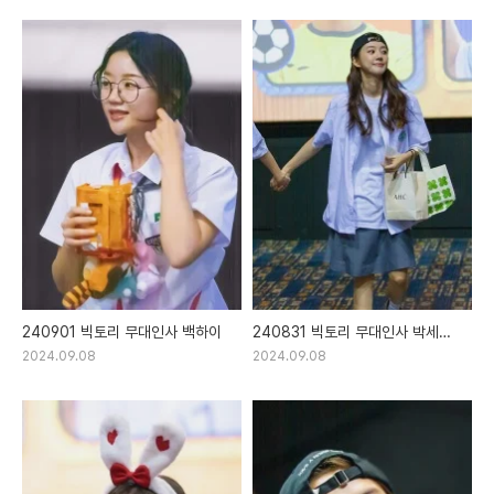
240901 빅토리 무대인사 백하이
240831 빅토리 무대인사 박세완
이혜리
2024.09.08
2024.09.08