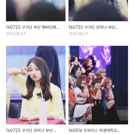
160723 구구단 부산 팬싸인회
160723 구구단 강미나 부산
직찍
팬싸인회 직찍 part.2
2016.08.07
2016.08.07
160723 구구단 강미나 부산
160516 트와이스 부경대학교