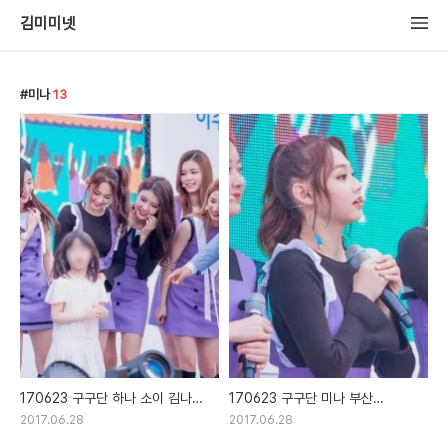
김미미넷
미나
13
170623 구구단 하나 소이 김나영
170623 구구단 미나 부산
혜연 해빈 미미 샐리 강미나 부산
환경음악회 직찍
2017.06.28
2017.06.28
환경음악회 직찍