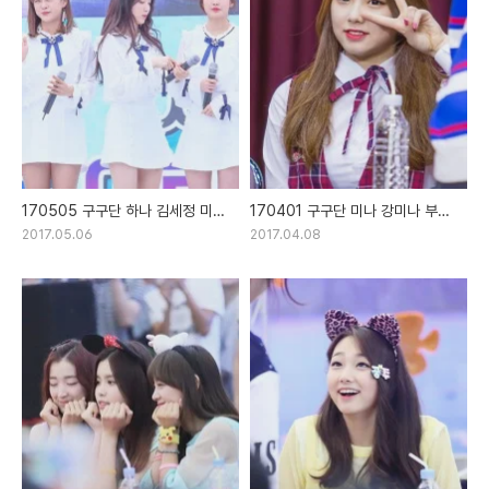
170505 구구단 하나 김세정 미미
170401 구구단 미나 강미나 부산
강미나 안동 경북 어린이날 대잔치
팬싸인회 직찍
2017.05.06
2017.04.08
직찍