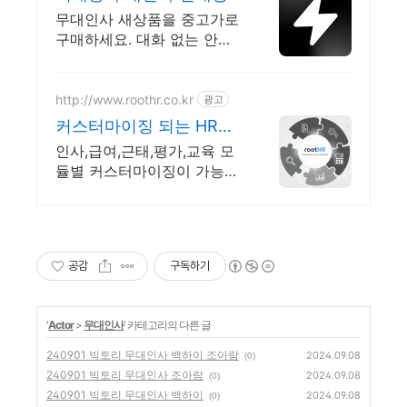
터 국내 최대 브랜드 중고
무대인사 새상품을 중고가로
거래
구매하세요. 대화 없는 안전
결제로 간편하게! 전국 각지
에서 올라오는 전국구 최다
상품 매일 10만 개 이상의 신
http://www.roothr.co.kr
광고
규 상품 업로드
커스터마이징 되는 HR시
스템 rootHR 올인원HR플
인사,급여,근태,평가,교육 모
랫폼
듈별 커스터마이징이 가능한
회사 맞춤형 HR시스템! 추가
로 클라우드형, 구축형 도입
환경에 맞춰서 이용하세요!
공감
구독하기
'
Actor
>
무대인사
' 카테고리의 다른 글
240901 빅토리 무대인사 백하이 조아람
2024.09.08
(0)
240901 빅토리 무대인사 조아람
2024.09.08
(0)
240901 빅토리 무대인사 백하이
2024.09.08
(0)