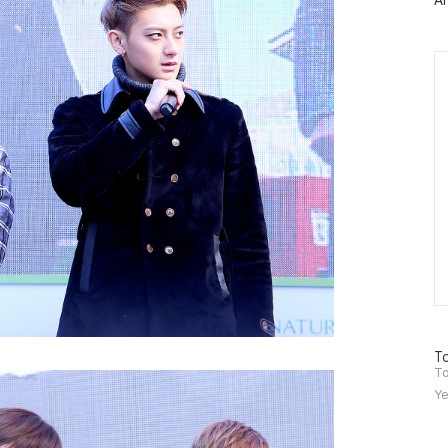
Ar
그
인
Ca
방
To
문
To
자
Ye
수