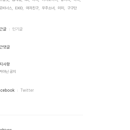
로비너스,
EXID,
여자친구,
우주소녀,
미미,
구구단,
근글
인기글
근댓글
지사항
거아닌 공지
acebook
Twitter