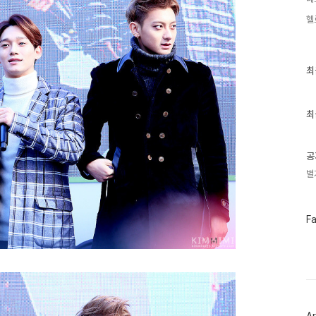
헬
최
최
근
글
과
인
최
기
글
공
별
페
F
이
스
북
트
위
터
플
러