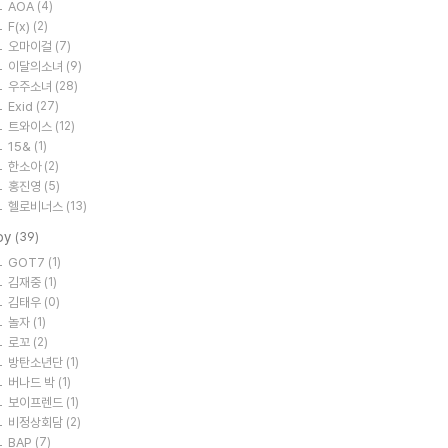
AOA
(4)
F(x)
(2)
오마이걸
(7)
이달의소녀
(9)
우주소녀
(28)
Exid
(27)
트와이스
(12)
15&
(1)
한소아
(2)
홍진영
(5)
헬로비너스
(13)
oy
(39)
GOT7
(1)
김재중
(1)
김태우
(0)
놀자
(1)
로꼬
(2)
방탄소년단
(1)
버나드 박
(1)
보이프렌드
(1)
비정상회담
(2)
BAP
(7)