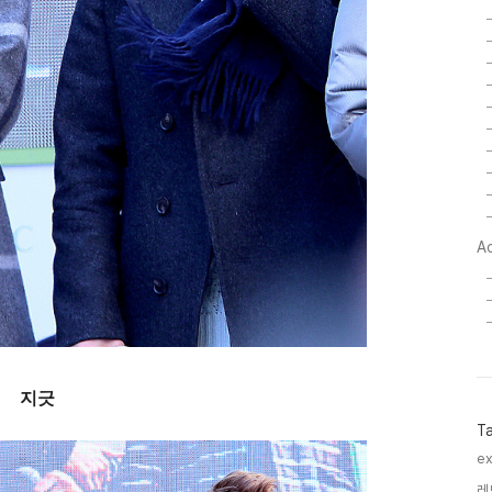
A
지긋
T
ex
레