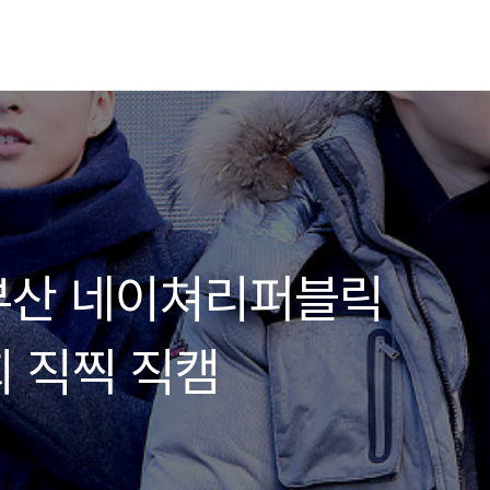
소 부산 네이쳐리퍼블릭
 직찍 직캠