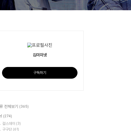
김미미넷
구독하기
류 전체보기
(365)
rl
(274)
걸스데이
(3)
구구단
(61)