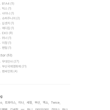
B1A4
(5)
빅스
(1)
샤이니
(1)
슈퍼주니어
(2)
십센치
(1)
에디킴
(1)
EXO
(8)
위너
(1)
이정
(1)
팬텀
(1)
ctor
(52)
무대인사
(27)
부산국제영화제
(21)
팬싸인회
(4)
ag
o,
트와이스,
미나,
세정,
부산,
엑소,
Twice,
드벨벳,
김세정,
ioi,
하니,
아이오아이,
강미나,
하나,