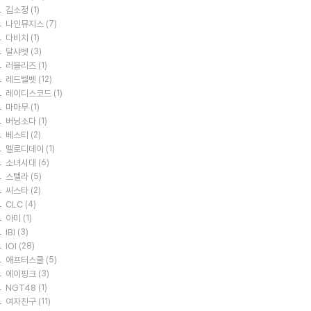
김소정
(1)
나인뮤지스
(7)
다비치
(1)
달샤벳
(3)
러블리즈
(1)
레드벨벳
(12)
레이디스코드
(1)
마마무
(1)
버닝소다
(1)
베스티
(2)
멜로디데이
(1)
소녀시대
(6)
스텔라
(5)
씨스타
(2)
CLC
(4)
아미
(1)
IBI
(3)
IOI
(28)
애프터스쿨
(5)
에이핑크
(3)
NGT48
(1)
여자친구
(11)