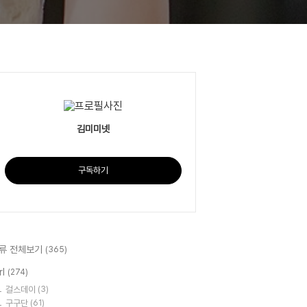
김미미넷
구독하기
류 전체보기
(365)
rl
(274)
걸스데이
(3)
구구단
(61)