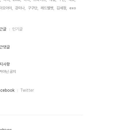
이오아이,
강미나,
구구단,
레드벨벳,
김세정,
exo,
근글
인기글
근댓글
지사항
거아닌 공지
acebook
Twitter