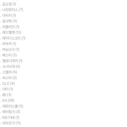
김소정
(1)
나인뮤지스
(7)
다비치
(1)
달샤벳
(3)
러블리즈
(1)
레드벨벳
(12)
레이디스코드
(1)
마마무
(1)
버닝소다
(1)
베스티
(2)
멜로디데이
(1)
소녀시대
(6)
스텔라
(5)
씨스타
(2)
CLC
(4)
아미
(1)
IBI
(3)
IOI
(28)
애프터스쿨
(5)
에이핑크
(3)
NGT48
(1)
여자친구
(11)