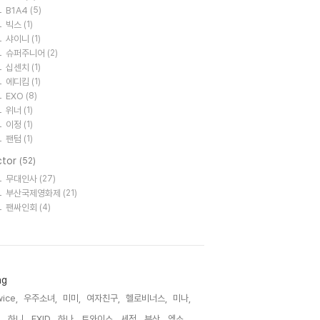
B1A4
(5)
빅스
(1)
샤이니
(1)
슈퍼주니어
(2)
십센치
(1)
에디킴
(1)
EXO
(8)
위너
(1)
이정
(1)
팬텀
(1)
ctor
(52)
무대인사
(27)
부산국제영화제
(21)
팬싸인회
(4)
ag
ice,
우주소녀,
미미,
여자친구,
헬로비너스,
미나,
,
하니,
EXID,
하나,
트와이스,
세정,
부산,
엑소,