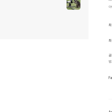
아
최
최
근
글
과
인
최
기
글
공
별
페
F
이
스
북
트
위
터
플
러