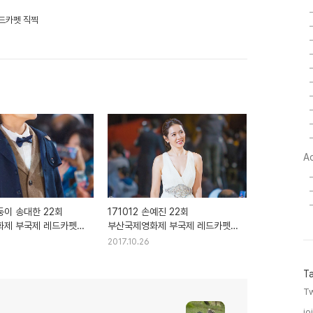
레드카펫 직찍
A
삼둥이 송대한 22회
171012 손예진 22회
제 부국제 레드카펫
부산국제영화제 부국제 레드카펫
직찍
2017.10.26
T
Tw
ioi