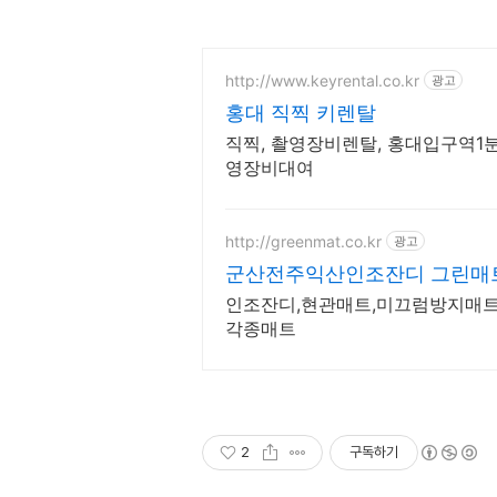
http://www.keyrental.co.kr
광고
홍대 직찍 키렌탈
직찍, 촬영장비렌탈, 홍대입구역1분,
영장비대여
http://greenmat.co.kr
광고
군산전주익산인조잔디 그린매
인조잔디,현관매트,미끄럼방지매트
각종매트
2
구독하기