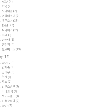
AOA
(4)
F(x)
(2)
오마이걸
(7)
이달의소녀
(9)
우주소녀
(28)
Exid
(27)
트와이스
(12)
15&
(1)
한소아
(2)
홍진영
(5)
헬로비너스
(13)
oy
(39)
GOT7
(1)
김재중
(1)
김태우
(0)
놀자
(1)
로꼬
(2)
방탄소년단
(1)
버나드 박
(1)
보이프렌드
(1)
비정상회담
(2)
BAP
(7)