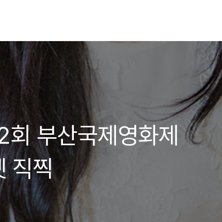
 22회 부산국제영화제
 직찍