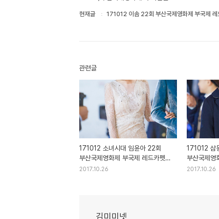
현재글
171012 이솜 22회 부산국제영화제 부국제 
관련글
171012 소녀시대 임윤아 22회
171012 
부산국제영화제 부국제 레드카펫
부산국제영화
직찍
직찍
2017.10.26
2017.10.26
김미미넷