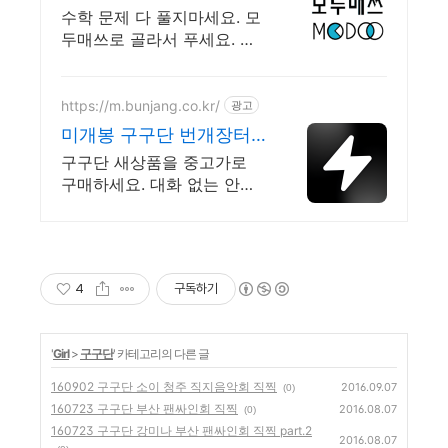
필수!
수학 문제 다 풀지마세요. 모
두매쓰로 골라서 푸세요. 무
제한으로 생성하는 인공지능
https://m.bunjang.co.kr/
광고
미개봉 구구단 번개장터
국내 최대 브랜드 중고거
구구단 새상품을 중고가로
래
구매하세요. 대화 없는 안전
결제로 간편하게! 전국 각지
에서 올라오는 전국구 최다
상품 매일 10만 개 이상의 신
규 상품 업로드
4
구독하기
'
Girl
>
구구단
' 카테고리의 다른 글
160902 구구단 소이 청주 직지음악회 직찍
2016.09.07
(0)
160723 구구단 부산 팬싸인회 직찍
2016.08.07
(0)
160723 구구단 강미나 부산 팬싸인회 직찍 part.2
2016.08.07