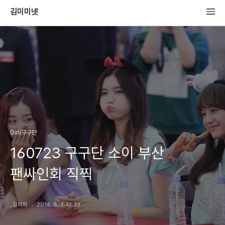
김미미넷
Girl/구구단
160723 구구단 소이 부산
팬싸인회 직찍
_김미미
2016. 8. 7. 13:33