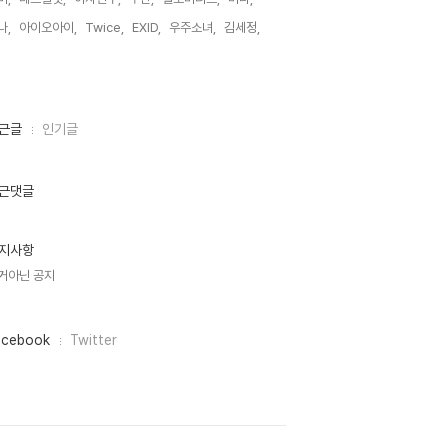
나,
아이오아이,
Twice,
EXID,
우주소녀,
김세정,
,
근글
인기글
근댓글
지사항
거아닌 공지
acebook
Twitter