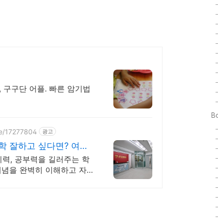
 구구단 어플. 빠른 암기법
B
ce/17277804
광고
학 잘하고 싶다면? 여기
리력, 공부력을 길러주는 학
개념을 완벽히 이해하고 자
럼!