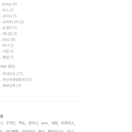
B1A4
(5)
빅스
(1)
샤이니
(1)
슈퍼주니어
(2)
십센치
(1)
에디킴
(1)
EXO
(8)
위너
(1)
이정
(1)
팬텀
(1)
ctor
(52)
무대인사
(27)
부산국제영화제
(21)
팬싸인회
(4)
ag
니,
구구단,
엑소,
강미나,
exo,
세정,
트와이스,
미,
레드벨벳,
여자친구,
부산,
헬로비너스,
미나,