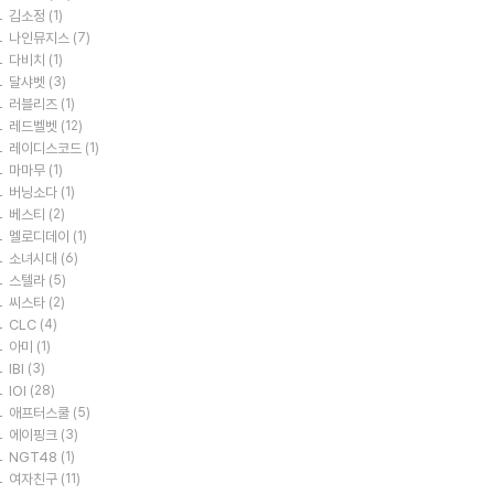
김소정
(1)
나인뮤지스
(7)
다비치
(1)
달샤벳
(3)
러블리즈
(1)
레드벨벳
(12)
레이디스코드
(1)
마마무
(1)
버닝소다
(1)
베스티
(2)
멜로디데이
(1)
소녀시대
(6)
스텔라
(5)
씨스타
(2)
CLC
(4)
아미
(1)
IBI
(3)
IOI
(28)
애프터스쿨
(5)
에이핑크
(3)
NGT48
(1)
여자친구
(11)