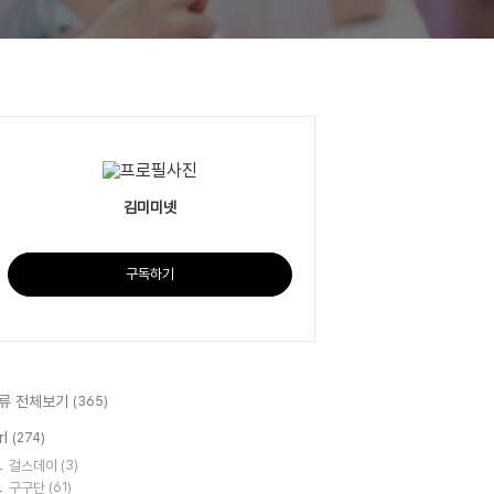
김미미넷
구독하기
류 전체보기
(365)
rl
(274)
걸스데이
(3)
구구단
(61)