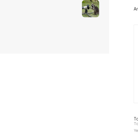
플
러
Ar
그
인
Ca
방
To
문
To
자
Ye
수