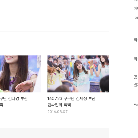
하
ioi
최
최
근
글
과
인
최
기
글
공
별
구구단 김나영 부산
160723 구구단 김세정 부산
페
찍
팬싸인회 직찍
F
이
2016.08.07
스
북
트
위
터