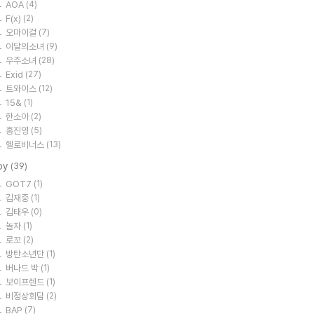
AOA
(4)
F(x)
(2)
오마이걸
(7)
이달의소녀
(9)
우주소녀
(28)
Exid
(27)
트와이스
(12)
15&
(1)
한소아
(2)
홍진영
(5)
헬로비너스
(13)
oy
(39)
GOT7
(1)
김재중
(1)
김태우
(0)
놀자
(1)
로꼬
(2)
방탄소년단
(1)
버나드 박
(1)
보이프렌드
(1)
비정상회담
(2)
BAP
(7)