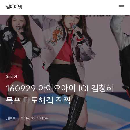
김미미넷
Girl/IOI
160929 아이오아이 IOI 김청하
목포 다도해컵 직찍
_김미미
2016. 10. 7. 21:54