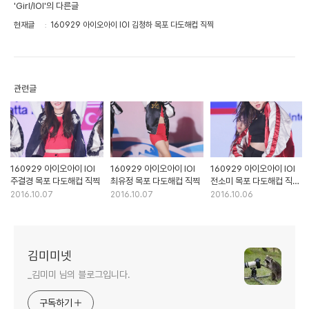
'Girl/IOI'의 다른글
현재글
160929 아이오아이 IOI 김청하 목포 다도해컵 직찍
관련글
160929 아이오아이 IOI
160929 아이오아이 IOI
160929 아이오아이 IOI
주결경 목포 다도해컵 직찍
최유정 목포 다도해컵 직찍
전소미 목포 다도해컵 직찍
part.2
2016.10.07
2016.10.07
2016.10.06
김미미넷
_김미미 님의 블로그입니다.
구독하기