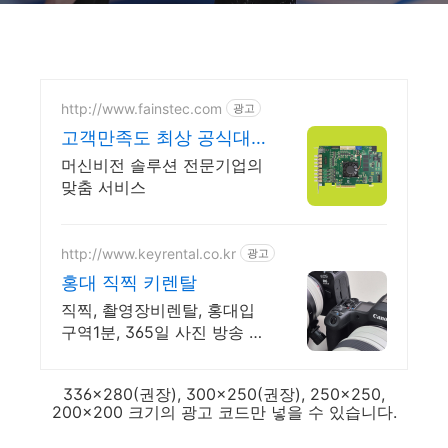
http://www.fainstec.com
광고
고객만족도 최상 공식대
리점의 혜택을 누리세요
머신비전 솔루션 전문기업의
맞춤 서비스
http://www.keyrental.co.kr
광고
홍대 직찍 키렌탈
직찍, 촬영장비렌탈, 홍대입
구역1분, 365일 사진 방송 영
상 촬영장비대여
336x280(권장), 300x250(권장), 250x250,
200x200 크기의 광고 코드만 넣을 수 있습니다.