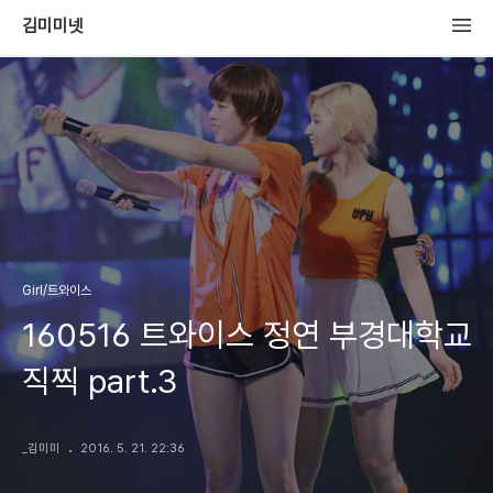
김미미넷
Girl/트와이스
160516 트와이스 정연 부경대학교
직찍 part.3
_김미미
2016. 5. 21. 22:36