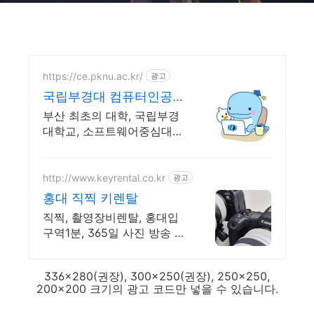
https://ce.pknu.ac.kr/
광고
국립부경대 컴퓨터인공지
능학부
부산 최초의 대학, 국립부경
대학교, 소프트웨어중심대학
180억 선정
http://www.keyrental.co.kr
광고
홍대 직찍 키렌탈
직찍, 촬영장비렌탈, 홍대입
구역1분, 365일 사진 방송 영
상 촬영장비대여
336x280(권장), 300x250(권장), 250x250,
200x200 크기의 광고 코드만 넣을 수 있습니다.