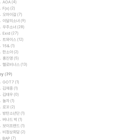
AOA
(4)
F(x)
(2)
오마이걸
(7)
이달의소녀
(9)
우주소녀
(28)
Exid
(27)
트와이스
(12)
15&
(1)
한소아
(2)
홍진영
(5)
헬로비너스
(13)
oy
(39)
GOT7
(1)
김재중
(1)
김태우
(0)
놀자
(1)
로꼬
(2)
방탄소년단
(1)
버나드 박
(1)
보이프렌드
(1)
비정상회담
(2)
BAP
(7)