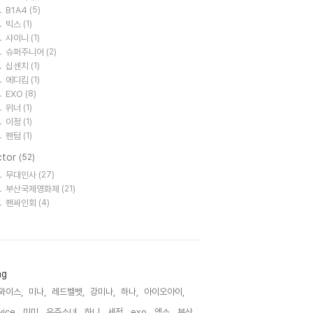
B1A4
(5)
빅스
(1)
샤이니
(1)
슈퍼주니어
(2)
십센치
(1)
에디킴
(1)
EXO
(8)
위너
(1)
이정
(1)
팬텀
(1)
ctor
(52)
무대인사
(27)
부산국제영화제
(21)
팬싸인회
(4)
ag
와이스,
미나,
레드벨벳,
강미나,
하나,
아이오아이,
ice,
미미,
우주소녀,
하니,
세정,
exo,
엑소,
부산,