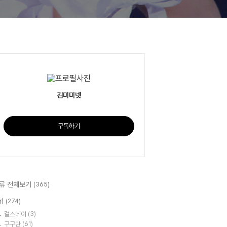
김미미넷
구독하기
류 전체보기
(365)
rl
(274)
걸스데이
(3)
구구단
(61)