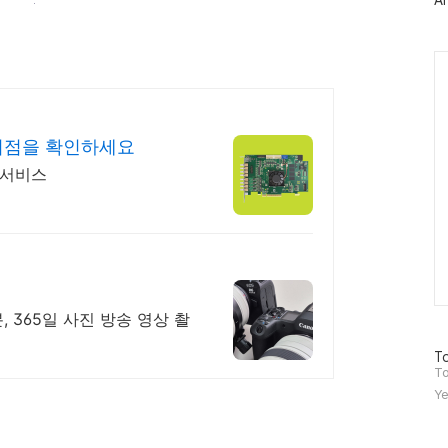
Ar
그
인
Ca
리점을 확인하세요
 서비스
 365일 사진 방송 영상 촬
방
To
문
To
자
Ye
수