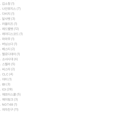
김소정
(1)
나인뮤지스
(7)
다비치
(1)
달샤벳
(3)
러블리즈
(1)
레드벨벳
(12)
레이디스코드
(1)
마마무
(1)
버닝소다
(1)
베스티
(2)
멜로디데이
(1)
소녀시대
(6)
스텔라
(5)
씨스타
(2)
CLC
(4)
아미
(1)
IBI
(3)
IOI
(28)
애프터스쿨
(5)
에이핑크
(3)
NGT48
(1)
여자친구
(11)