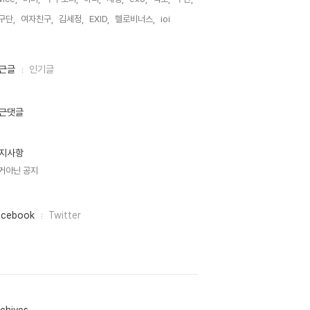
구단,
여자친구,
김세정,
EXID,
헬로비너스,
ioi,
근글
인기글
근댓글
지사항
거아닌 공지
acebook
Twitter