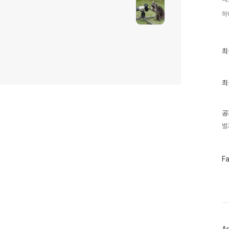
하
최
최
근
글
과
인
최
기
글
공
별
페
F
이
스
북
트
위
터
플
러