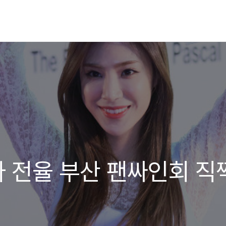
라 전율 부산 팬싸인회 직