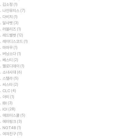
김소정
(1)
나인뮤지스
(7)
다비치
(1)
달샤벳
(3)
러블리즈
(1)
레드벨벳
(12)
레이디스코드
(1)
마마무
(1)
버닝소다
(1)
베스티
(2)
멜로디데이
(1)
소녀시대
(6)
스텔라
(5)
씨스타
(2)
CLC
(4)
아미
(1)
IBI
(3)
IOI
(28)
애프터스쿨
(5)
에이핑크
(3)
NGT48
(1)
여자친구
(11)