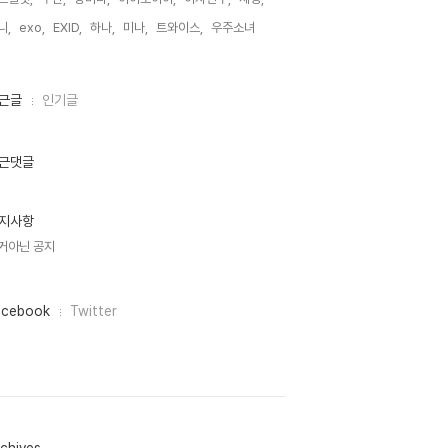
니,
exo,
EXID,
하나,
미나,
트와이스,
우주소녀,
근글
인기글
근댓글
지사항
거아닌 공지
acebook
Twitter