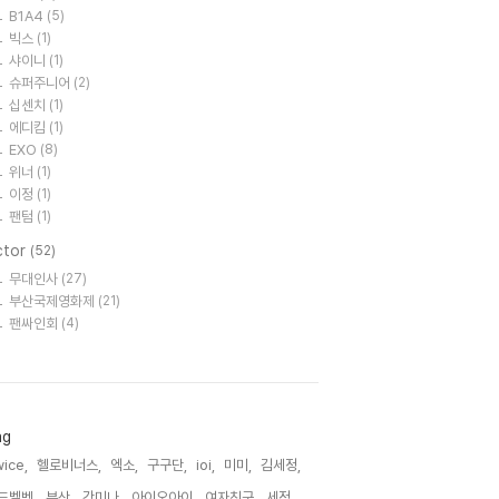
B1A4
(5)
빅스
(1)
샤이니
(1)
슈퍼주니어
(2)
십센치
(1)
에디킴
(1)
EXO
(8)
위너
(1)
이정
(1)
팬텀
(1)
ctor
(52)
무대인사
(27)
부산국제영화제
(21)
팬싸인회
(4)
ag
ice,
헬로비너스,
엑소,
구구단,
ioi,
미미,
김세정,
드벨벳,
부산,
강미나,
아이오아이,
여자친구,
세정,