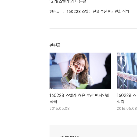
'Girl/스텔라'의 다른글
현재글
160228 스텔라 전율 부산 팬싸인회 직찍
관련글
160228 스텔라 효은 부산 팬싸인회
160228 
직찍
직찍
2016.05.08
2016.05.08