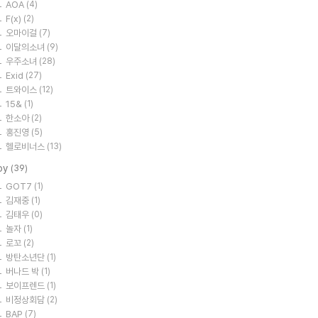
AOA
(4)
F(x)
(2)
오마이걸
(7)
이달의소녀
(9)
우주소녀
(28)
Exid
(27)
트와이스
(12)
15&
(1)
한소아
(2)
홍진영
(5)
헬로비너스
(13)
oy
(39)
GOT7
(1)
김재중
(1)
김태우
(0)
놀자
(1)
로꼬
(2)
방탄소년단
(1)
버나드 박
(1)
보이프렌드
(1)
비정상회담
(2)
BAP
(7)