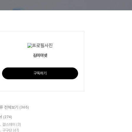
김미미넷
구독하기
류 전체보기
(365)
rl
(274)
걸스데이
(3)
구구단
(61)