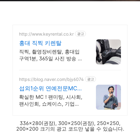
http://www.keyrental.co.kr
광고
홍대 직찍 키렌탈
직찍, 촬영장비렌탈, 홍대입
구역1분, 365일 사진 방송 영
상 촬영장비대여
https://blog.naver.com/bjy6074
광고
섭외1순위 연예전문MC방
주영
확실한 MC ! 팬미팅, 시사회,
팬사인회, 쇼케이스, 기업행
사 등
336x280(권장), 300x250(권장), 250x250,
200x200 크기의 광고 코드만 넣을 수 있습니다.